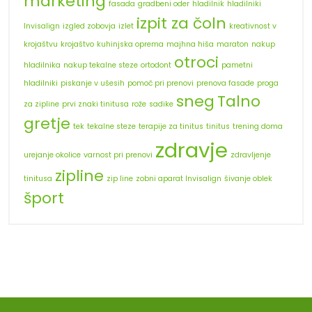
marketing
fasada
gradbeni oder
hladilnik
hladilniki
izpit za čoln
Invisalign
izgled zobovja
izlet
kreativnost v
krojaštvu
krojaštvo
kuhinjska oprema
majhna hiša
maraton
nakup
otroci
hladilnika
nakup tekalne steze
ortodont
pametni
hladilniki
piskanje v ušesih
pomoč pri prenovi
prenova fasade
proga
sneg
Talno
za zipline
prvi znaki tinitusa
rože
sadike
gretje
tek
tekalne steze
terapije za tinitus
tinitus
trening doma
zdravje
urejanje okolice
varnost pri prenovi
zdravljenje
zipline
tinitusa
zip line
zobni aparat Invisalign
šivanje oblek
šport