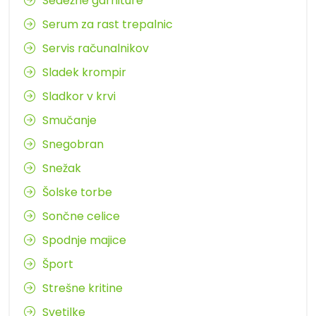
Sedežne garniture
Serum za rast trepalnic
Servis računalnikov
Sladek krompir
Sladkor v krvi
Smučanje
Snegobran
Snežak
Šolske torbe
Sončne celice
Spodnje majice
Šport
Strešne kritine
Svetilke