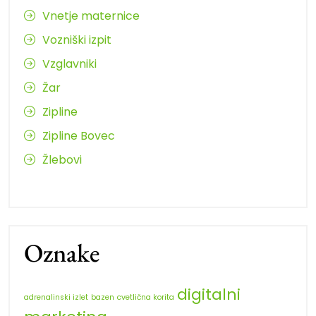
Vnetje maternice
Vozniški izpit
Vzglavniki
Žar
Zipline
Zipline Bovec
Žlebovi
Oznake
digitalni
adrenalinski izlet
bazen
cvetlična korita