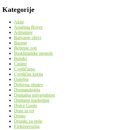
Kategorije
Akne
Apartma Bovec
Artmature
Barvanje obrvi
Bazeni
Beljenje zob
Bioklimatske pergole
Botoks
Casino
Cvetličarna
Cvetlična korita
Dateljni
Delovna obutev
Dermatologija
Digitalna ustvarjalnost
Digitalni marketing
Dolce Gusto
Dom in vrt
Drago
Drsniki za stole
Elektroerozija