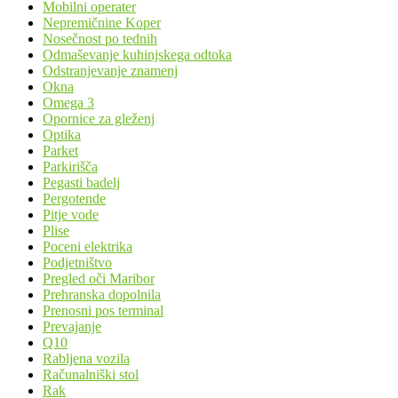
Mobilni operater
Nepremičnine Koper
Nosečnost po tednih
Odmaševanje kuhinjskega odtoka
Odstranjevanje znamenj
Okna
Omega 3
Opornice za gleženj
Optika
Parket
Parkirišča
Pegasti badelj
Pergotende
Pitje vode
Plise
Poceni elektrika
Podjetništvo
Pregled oči Maribor
Prehranska dopolnila
Prenosni pos terminal
Prevajanje
Q10
Rabljena vozila
Računalniški stol
Rak