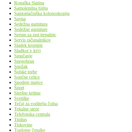
Rogaška Slatina
Samolepilna folija
Samoplačniška kolonoskopija
Savna
Sedežna garnitura
Sedežne garniture
Serum za rast trepalnic
Servis računalnikov
Sladek krompir
Sladkor v krvi
Smučanje
Snegobran
Snežak
Šolske torbe
Sončne celice
Spodnje majice
Šport
Strešne kritine
Svetilke
Tečaj za voditelja čolna
Tekalne steze
Telefonska centrala
Tinitus
Tiskovine
Toplotne črpalke