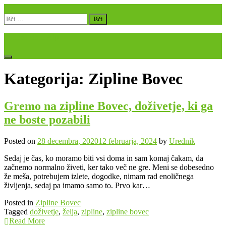
Skip
to
Išči:
content
Sončna stran Alp
Kategorija:
Zipline Bovec
Gremo na zipline Bovec, doživetje, ki ga
ne boste pozabili
Posted on
28 decembra, 2020
12 februarja, 2024
by
Urednik
Sedaj je čas, ko moramo biti vsi doma in sam komaj čakam, da
začnemo normalno živeti, ker tako več ne gre. Meni se dobesedno
že meša, potrebujem izlete, dogodke, nimam rad enoličnega
življenja, sedaj pa imamo samo to. Prvo kar…
Posted in
Zipline Bovec
Tagged
doživetje
,
želja
,
zipline
,
zipline bovec
Read More