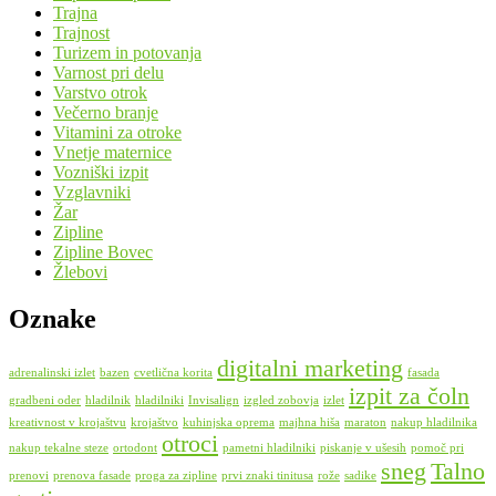
Trajna
Trajnost
Turizem in potovanja
Varnost pri delu
Varstvo otrok
Večerno branje
Vitamini za otroke
Vnetje maternice
Vozniški izpit
Vzglavniki
Žar
Zipline
Zipline Bovec
Žlebovi
Oznake
digitalni marketing
adrenalinski izlet
bazen
cvetlična korita
fasada
izpit za čoln
gradbeni oder
hladilnik
hladilniki
Invisalign
izgled zobovja
izlet
kreativnost v krojaštvu
krojaštvo
kuhinjska oprema
majhna hiša
maraton
nakup hladilnika
otroci
nakup tekalne steze
ortodont
pametni hladilniki
piskanje v ušesih
pomoč pri
sneg
Talno
prenovi
prenova fasade
proga za zipline
prvi znaki tinitusa
rože
sadike