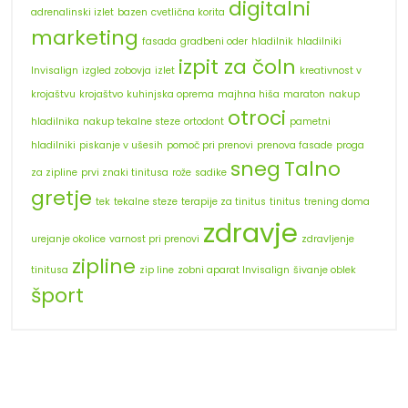
digitalni
adrenalinski izlet
bazen
cvetlična korita
marketing
fasada
gradbeni oder
hladilnik
hladilniki
izpit za čoln
Invisalign
izgled zobovja
izlet
kreativnost v
krojaštvu
krojaštvo
kuhinjska oprema
majhna hiša
maraton
nakup
otroci
hladilnika
nakup tekalne steze
ortodont
pametni
hladilniki
piskanje v ušesih
pomoč pri prenovi
prenova fasade
proga
sneg
Talno
za zipline
prvi znaki tinitusa
rože
sadike
gretje
tek
tekalne steze
terapije za tinitus
tinitus
trening doma
zdravje
urejanje okolice
varnost pri prenovi
zdravljenje
zipline
tinitusa
zip line
zobni aparat Invisalign
šivanje oblek
šport