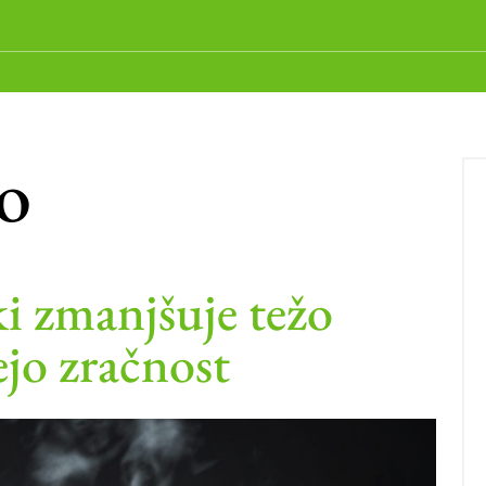
o
i zmanjšuje težo
ejo zračnost