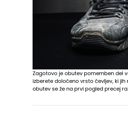
Zagotovo je obutev pomemben del va
izberete določeno vrsto čevljev, ki jih
obutev se že na prvi pogled precej raz