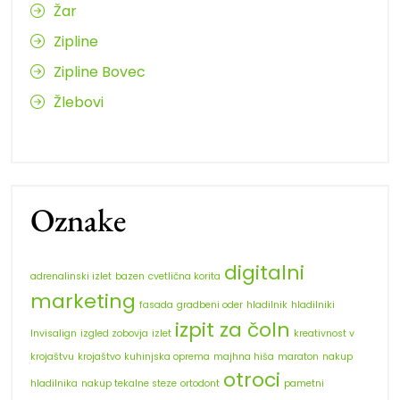
Žar
Zipline
Zipline Bovec
Žlebovi
Oznake
digitalni
adrenalinski izlet
bazen
cvetlična korita
marketing
fasada
gradbeni oder
hladilnik
hladilniki
izpit za čoln
Invisalign
izgled zobovja
izlet
kreativnost v
krojaštvu
krojaštvo
kuhinjska oprema
majhna hiša
maraton
nakup
otroci
hladilnika
nakup tekalne steze
ortodont
pametni