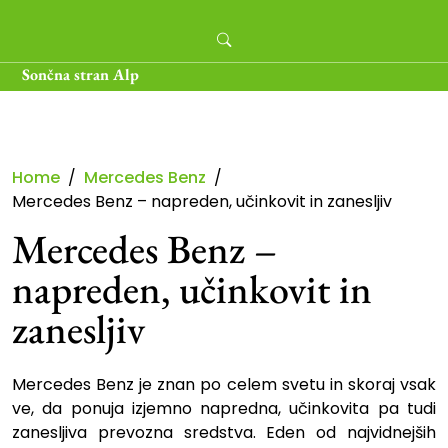
Skip
to
content
Sončna stran Alp
Home
Mercedes Benz
Mercedes Benz – napreden, učinkovit in zanesljiv
Mercedes Benz –
napreden, učinkovit in
zanesljiv
Mercedes Benz je znan po celem svetu in skoraj vsak
ve, da ponuja izjemno napredna, učinkovita pa tudi
zanesljiva prevozna sredstva. Eden od najvidnejših