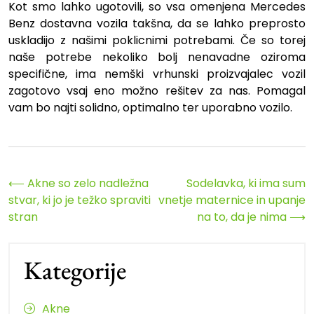
Kot smo lahko ugotovili, so vsa omenjena Mercedes
Benz dostavna vozila takšna, da se lahko preprosto
uskladijo z našimi poklicnimi potrebami. Če so torej
naše potrebe nekoliko bolj nenavadne oziroma
specifične, ima nemški vrhunski proizvajalec vozil
zagotovo vsaj eno možno rešitev za nas. Pomagal
vam bo najti solidno, optimalno ter uporabno vozilo.
Navigacija
⟵
Akne so zelo nadležna
Sodelavka, ki ima sum
stvar, ki jo je težko spraviti
vnetje maternice in upanje
prispevka
stran
na to, da je nima
⟶
Kategorije
Akne