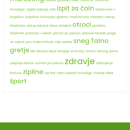
fasada
gradbeni oder
hladilnik
hladilniki
izpit za čoln
Invisalign
izgled zobovja
izlet
kreativnost v
krojaštvu
krojaštvo
kuhinjska oprema
majhna hiša
maraton
nakup
otroci
hladilnika
nakup tekalne steze
ortodont
pametni
hladilniki
piskanje v ušesih
pomoč pri prenovi
prenova fasade
proga
sneg
Talno
za zipline
prvi znaki tinitusa
rože
sadike
gretje
tek
tekalne steze
terapije za tinitus
tinitus
trening doma
zdravje
urejanje okolice
varnost pri prenovi
zdravljenje
zipline
tinitusa
zip line
zobni aparat Invisalign
šivanje oblek
šport