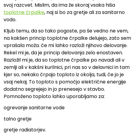
svoj razcvet. Mislim, da ima že skoraj vsaka hiša
toplotne črpalke
, naj si bo za gretje ali za sanitarno
vodo.
Kljub temu, da so tako pogoste, pa še vedno ne vem,
na kakšen princip toplotne črpalke delujejo, zato sem
vprašala moža. če mi lahko razloži njihovo delovanje.
Rekel mi je, da je princip delovanja zelo enostaven.
Razložil mi je, da so toplotne črpalke po navadi ali v
zemlji ali v kakšni kurilnici, pri nas so v delavnici in tam
kjer so, nekako črpajo toploto iz okolja, tudi, če jo je
vsaj nekaj. To toploto s pomočjo električne energije
dodatno segrejejo in jo prenesejo v stavbo.
Pomnoženo toploto lahko uporabljamo za:
ogrevanje sanitarne vode
talno gretje
gretje radiatorjev.