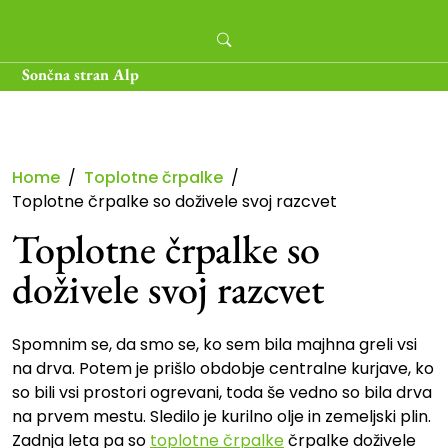
Skip
to
content
Sončna stran Alp
Home
Toplotne črpalke
Toplotne črpalke so doživele svoj razcvet
Toplotne črpalke so
doživele svoj razcvet
Spomnim se, da smo se, ko sem bila majhna greli vsi
na drva. Potem je prišlo obdobje centralne kurjave, ko
so bili vsi prostori ogrevani, toda še vedno so bila drva
na prvem mestu. Sledilo je kurilno olje in zemeljski plin.
Zadnja leta pa so
toplotne črpalke
črpalke doživele