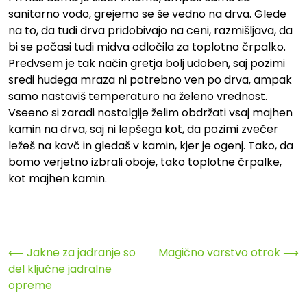
sanitarno vodo, grejemo se še vedno na drva. Glede
na to, da tudi drva pridobivajo na ceni, razmišljava, da
bi se počasi tudi midva odločila za toplotno črpalko.
Predvsem je tak način gretja bolj udoben, saj pozimi
sredi hudega mraza ni potrebno ven po drva, ampak
samo nastaviš temperaturo na želeno vrednost.
Vseeno si zaradi nostalgije želim obdržati vsaj majhen
kamin na drva, saj ni lepšega kot, da pozimi zvečer
ležeš na kavč in gledaš v kamin, kjer je ogenj. Tako, da
bomo verjetno izbrali oboje, tako toplotne črpalke,
kot majhen kamin.
Navigacija
⟵
Jakne za jadranje so
Magično varstvo otrok
⟶
del ključne jadralne
prispevka
opreme