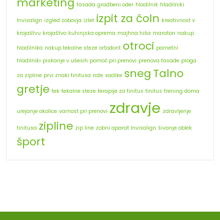
marketing
fasada
gradbeni oder
hladilnik
hladilniki
izpit za čoln
Invisalign
izgled zobovja
izlet
kreativnost v
krojaštvu
krojaštvo
kuhinjska oprema
majhna hiša
maraton
nakup
otroci
hladilnika
nakup tekalne steze
ortodont
pametni
hladilniki
piskanje v ušesih
pomoč pri prenovi
prenova fasade
proga
sneg
Talno
za zipline
prvi znaki tinitusa
rože
sadike
gretje
tek
tekalne steze
terapije za tinitus
tinitus
trening doma
zdravje
urejanje okolice
varnost pri prenovi
zdravljenje
zipline
tinitusa
zip line
zobni aparat Invisalign
šivanje oblek
šport