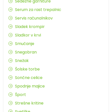
Sedežne garniture
Serum za rast trepalnic
Servis računalnikov
Sladek krompir
Sladkor v krvi
Smučanje
Snegobran
Snežak
Šolske torbe
Sončne celice
Spodnje majice
Šport
Strešne kritine
Svetilke