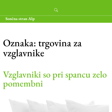
Skip
to
content
Sončna stran Alp
Oznaka:
trgovina za
vzglavnike
Vzglavniki so pri spancu zelo
pomembni