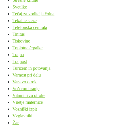
Strešne kritine
Svetilke
Tečaj za voditelja čolna
Tekalne steze
Telefonska centrala
Tinitus
Tiskovine
Toplotne črpalke
Trajna
Trajnost
Turizem in potovanja
Varnost pri delu
Varstvo otrok
Večerno branje
Vitamini za otroke
Vnetje maternice
Vozniški izpit
Vzglavniki
Žar