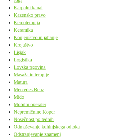
Jogi
Karpalni kanal
Kazensko pravo
Kemoterapija
Keramika
Konjeništvo in jahanje
Krojaštvo
Lisjak
Logistika
Lovska trgovina
Masaža in terapije
Matura
Mercedes Benz
Mido
Mobilni operater
Nepremičnine Koper
Nosečnost po tednih
Odmaševanje kuhinjskega odtoka
Odstranjevanje znamenj