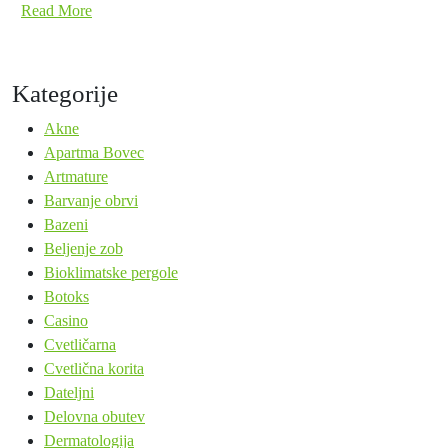
Read More
Kategorije
Akne
Apartma Bovec
Artmature
Barvanje obrvi
Bazeni
Beljenje zob
Bioklimatske pergole
Botoks
Casino
Cvetličarna
Cvetlična korita
Dateljni
Delovna obutev
Dermatologija