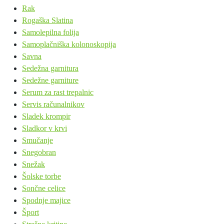
Rak
Rogaška Slatina
Samolepilna folija
Samoplačniška kolonoskopija
Savna
Sedežna garnitura
Sedežne garniture
Serum za rast trepalnic
Servis računalnikov
Sladek krompir
Sladkor v krvi
Smučanje
Snegobran
Snežak
Šolske torbe
Sončne celice
Spodnje majice
Šport