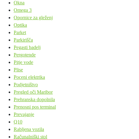
Okna
Omega 3
Opornice za gleženj
Optika
Parket
Parkirišča
Pegasti badelj
Pergotende
Pitje vode
Plise
Poceni elektrika
Podjetništvo
Pregled oči Maribor
Prehranska dopolnila
Prenosni pos terminal
Prevajanje
Q10
Rabljena vozila
Računalniški stol