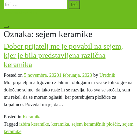
Skip
Išči:
to
Sončna stran Alp
content
Oznaka:
sejem keramike
Dober prijatelj me je povabil na sejem,
kjer je bila predstavljena različna
keramika
Posted on
5 novembra, 2020
1 februarja, 2023
by
Urednik
Moj prijatelj ima trgovino z talnimi oblogami in vsake toliko gre na
določene sejme, da tako raste in se razvija. Ko sva se srečala, sem
mu rekel, da se moram oglasiti, ker potrebujem ploščice za
kopalnico. Povedal mi je, da…
Posted in
Keramika
Tagged
izbira keramike
,
keramika
,
sejem keramičnih ploščic
,
sejem
keramike