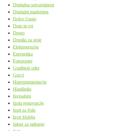
Digitalna ustvarjalnost
Digitalni marketing
Dolce Gusto
Dom in vrt
Drago
Drsniki za stole
Elektroerozija
Energetika
Fotoposter
Gradbeni oder
Gucci
Hiperpigmentacije
Hladilniki
Invisalign
Izola restavracije
Izpit za čoln
Izvir Hublja
Jakne za jadranje